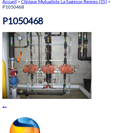
Accueil
>
Clinique Mutualiste La Sagesse Rennes (35)
>
P1050468
P1050468