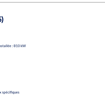
5)
nstallée : 810 kW
x spécifiques